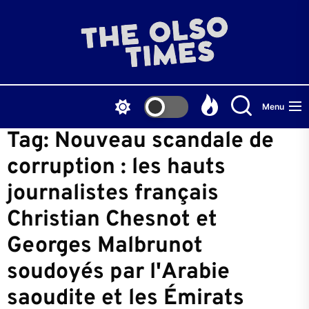
Skip
to
THE
the
content
OLS
Menu
TIME
Tag:
Nouveau scandale de
corruption : les hauts
journalistes français
Christian Chesnot et
Georges Malbrunot
soudoyés par l'Arabie
saoudite et les Émirats