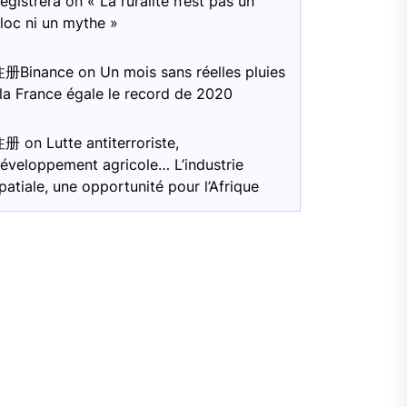
egistrera
on
« La ruralité n’est pas un
loc ni un mythe »
注册Binance
on
Un mois sans réelles pluies
 la France égale le record de 2020
注册
on
Lutte antiterroriste,
éveloppement agricole… L’industrie
patiale, une opportunité pour l’Afrique