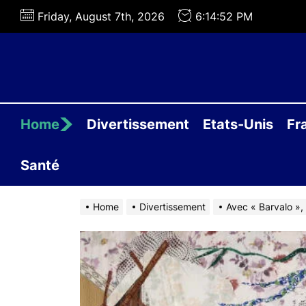
Skip
Friday, August 7th, 2026
6:14:53 PM
to
the
content
Home
Divertissement
Etats-Unis
Fr
Santé
Home
Divertissement
Avec « Barvalo »