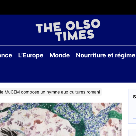
THE
OLS
ance
L’Europe
Monde
Nourriture et régime
TIME
, le MuCEM compose un hymne aux cultures romani
S