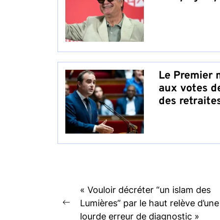
Le Premier 
aux votes de
des retraite
Post
« Vouloir décréter “un islam des
navigation
Lumières” par le haut relève d’une
Previous
lourde erreur de diagnostic »