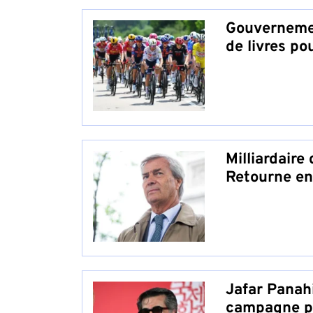
Gouvernemen
de livres po
Milliardaire
Retourne en
Jafar Panahi
campagne po