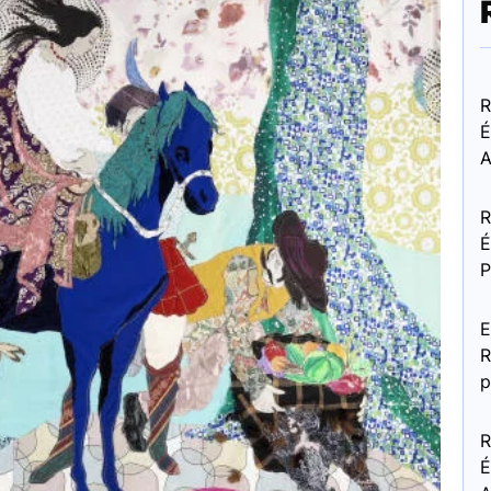
R
É
A
R
É
P
E
R
p
R
É