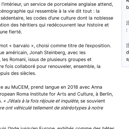
R
l’intérieur, un service de porcelaine anglaise attend,
b
nographie qui ressemble à la vie dit tout : la
sédentaire, les codes d’une culture dont la noblesse
tion des héritiers qui redécouvrent leur histoire et
:
une fierté.
 mot « barvalo », choisi comme titre de l’exposition.
d
ue américain, Jonah Steinberg, avec les
s
les Romani, issus de plusieurs groupes et
 fois collaboré pour renouveler, ensemble, la
epuis des siècles.
rice au MuCEM, prend langue en 2018 avec Anna
uropean Roma Institute for Arts and Culture, à Berlin,
.
« J’étais à la fois réjouie et inquiète,
se souvient
ature ont véhiculé tellement de stéréotypes à notre
epuis l’Inde jusqu’en Europe, exhibés comme des bêtes