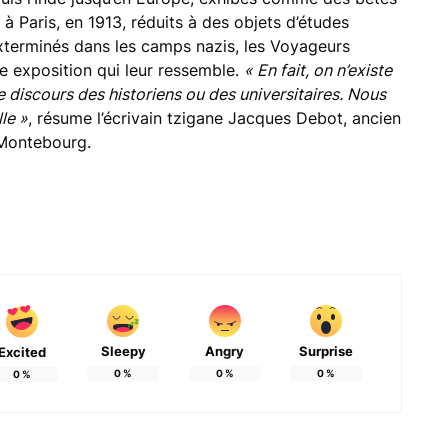
 à Paris, en 1913, réduits à des objets d’études
xterminés dans les camps nazis, les Voyageurs
ne exposition qui leur ressemble.
« En fait, on n’existe
le discours des historiens ou des universitaires. Nous
le »
, résume l’écrivain tzigane Jacques Debot, ancien
 Montebourg.
Sleepy
Angry
Surprise
Excited
0
%
0
%
0
%
0
%