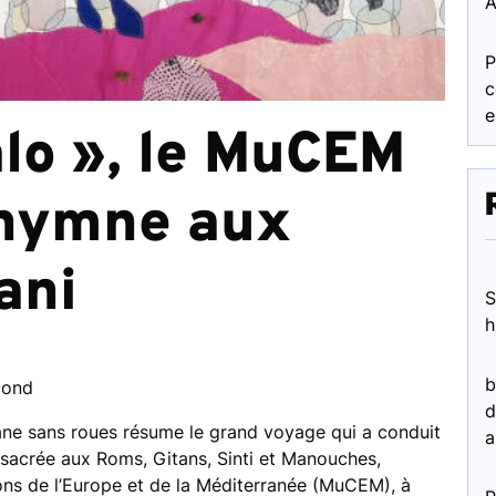
A
P
c
e
lo », le MuCEM
hymne aux
ani
S
h
b
cond
d
ane sans roues résume le grand voyage qui a conduit
a
onsacrée aux Roms, Gitans, Sinti et Manouches,
ons de l’Europe et de la Méditerranée (MuCEM), à