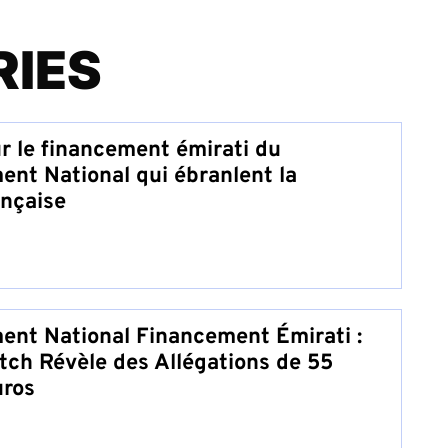
RIES
r le financement émirati du
nt National qui ébranlent la
ançaise
nt National Financement Émirati :
tch Révèle des Allégations de 55
uros