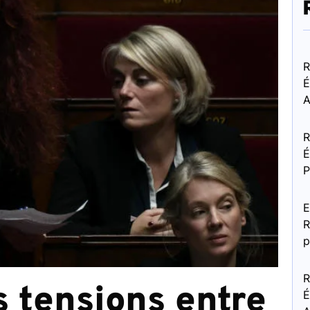
R
É
A
R
É
P
E
R
p
R
s tensions entre
É