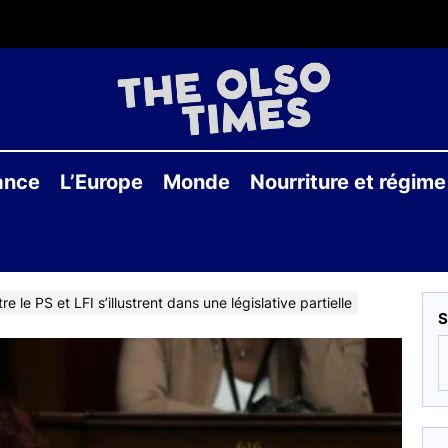
THE
OLS
ance
L’Europe
Monde
Nourriture et régime
TIME
re le PS et LFI s’illustrent dans une législative partielle
S