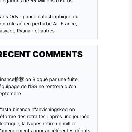
llégations de 55 Millions d’Euros
aris Orly : panne catastrophique du
ontrôle aérien perturbe Air France,
asyJet, Ryanair et autres
RECENT COMMENTS
Binance推荐
on
Bloqué par une fuite,
’équipage de l’ISS ne rentrera qu’en
eptembre
"asta binance h"anvisningskod
on
éforme des retraites : après une journée
lectrique, la Nupes retire un millier
’amendements pour accélérer les débats