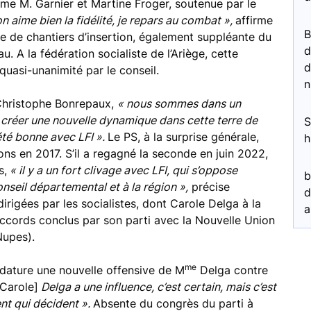
me M. Garnier et Martine Froger, soutenue par le
n aime bien la fidélité, je repars au combat »,
affirme
ice de chantiers d’insertion, également suppléante du
d
 A la fédération socialiste de l’Ariège, cette
d
quasi-unanimité par le conseil.
n
-Christophe Bonrepaux,
« nous sommes dans un
s créer une nouvelle dynamique dans cette terre de
S
 été bonne avec LFI ».
Le PS, à la surprise générale,
h
ons en 2017. S’il a regagné la seconde en juin 2022,
s,
« il y a un fort clivage avec LFI, qui s’oppose
b
seil départemental et à la région »,
précise
d
irigées par les socialistes, dont Carole Delga à la
a
ccords conclus par son parti avec la Nouvelle Union
Nupes).
me
idature une nouvelle offensive de M
Delga contre
[Carole]
Delga a une influence, c’est certain, mais c’est
nt qui décident ».
Absente du congrès du parti à