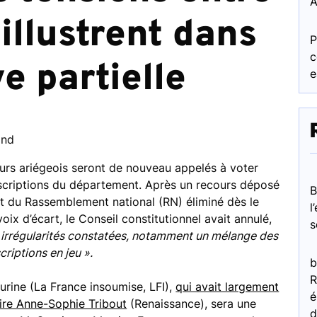
A
’illustrent dans
P
c
ve partielle
e
ond
teurs ariégeois seront de nouveau appelés à voter
scriptions du département. Après un recours déposé
at du Rassemblement national (RN) éliminé dès le
l
voix d’écart, le Conseil constitutionnel avait annulé,
s
 irrégularités constatées, notamment un mélange des
criptions en jeu ».
b
R
rine (La France insoumise, LFI),
qui avait largement
é
ire Anne-Sophie Tribout
(Renaissance), sera une
d