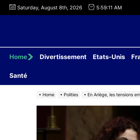
Skip
Saturday, August 8th, 2026
5:59:12 AM
to
the
content
Home
Divertissement
Etats-Unis
Fr
Santé
Home
Polities
En Ariège, les tensions ent