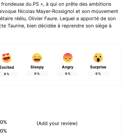
 frondeuse du PS », à qui on prête des ambitions
quivoque Nicolas Mayer-Rossignol et son mouvement
taire réélu, Olivier Faure. Lequel a apporté de son
icte Taurine, bien décidée à reprendre son siège à
Sleepy
Angry
Surprise
Excited
0
%
0
%
0
%
0
%
0%
(Add your review)
0%