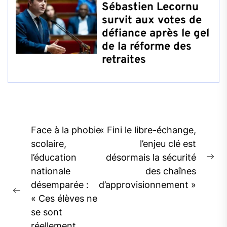
Sébastien Lecornu
survit aux votes de
défiance après le gel
de la réforme des
retraites
Post
Face à la phobie
« Fini le libre-échange,
navigation
scolaire,
l’enjeu clé est
l’éducation
désormais la sécurité
Ne
nationale
des chaînes
pos
désemparée :
d’approvisionnement »
Previous
« Ces élèves ne
post:
se sont
réellement