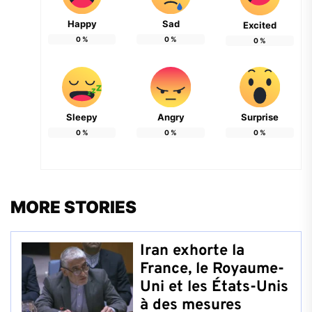
Happy
Sad
Excited
0
%
0
%
0
%
Sleepy
Angry
Surprise
0
%
0
%
0
%
MORE STORIES
Iran exhorte la
France, le Royaume-
Uni et les États-Unis
à des mesures