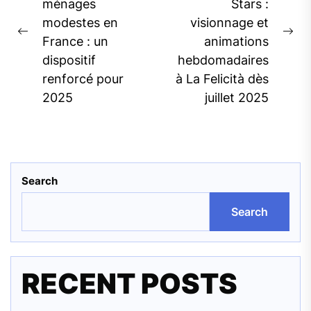
ménages
Stars :
modestes en
visionnage et
Previous
Ne
France : un
animations
post:
pos
dispositif
hebdomadaires
renforcé pour
à La Felicità dès
2025
juillet 2025
Search
Search
RECENT POSTS