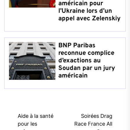
américain pour
l’Ukraine lors d’un
appel avec Zelenskiy
BNP Paribas
reconnue complice
d’exactions au
Soudan par un jury
américain
Post
Aide à la santé
Soirées Drag
navigation
pour les
Race France All