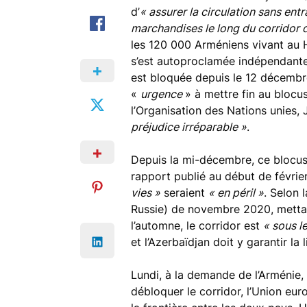
d’
« assurer la circulation sans en
marchandises le long du corridor 
les 120 000 Arméniens vivant au 
s’est autoproclamée indépendante 
est bloquée depuis le 12 décembre
«
urgence
» à mettre fin au blocu
l’Organisation des Nations unies,
préjudice irréparable »
.
Depuis la mi-décembre, ce blocus
rapport publié au début de févrie
vies »
seraient
« en péril »
. Selon 
Russie) de novembre 2020, mettant
l’automne, le corridor est
« sous l
et l’Azerbaïdjan doit y garantir la l
Lundi, à la demande de l’Arménie,
débloquer le corridor, l’Union e