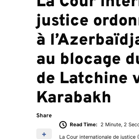
La Cour inter
justice ordo
à l’Azerbaïdj
au blocage d
de Latchine v
Karabakh
Share
Read Time:
2 Minute, 2 Sec
La Cour internationale de justice 