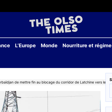
THE
OLS
ance
L’Europe
Monde
Nourriture et régime
TIME
S
zerbaïdjan de mettre fin au blocage du corridor de Latchine vers le 