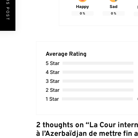
PREVIOUS POST
Happy
Sad
0
%
0
%
Average Rating
5 Star
4 Star
3 Star
2 Star
1 Star
2 thoughts on “
La Cour intern
à l’Azerbaïdjan de mettre fin