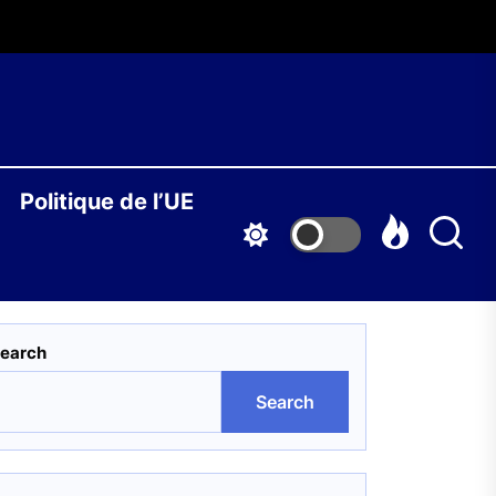
O
Politique de l’UE
S
earch
Haut-Karabakh
Search