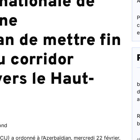
nationale de
A
nne
P
c
e
an de mettre fin
u corridor
ers le Haut-
b
d
a
R
b
ond
(CIJ) a ordonné à l’Azerbaïdjan, mercredi 22 février,