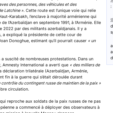
traves des personnes, des véhicules et des
:
de Latchine »
. Cette route est l’unique voie qui relie
Haut-Karabakh, l’enclave à majorité arménienne qui
de l’Azerbaïdjan en septembre 1991, à l’Arménie. Elle
d
 2022 par des militants azerbaïdjanais. Il y a
s
s, a expliqué la présidente de cette cour de
 Joan Donoghue, estimant qu’il pourrait causer
« un
a
a
d
 a suscité de nombreuses protestations. Dans un
r, Amnesty International a averti que
« des milliers de
la déclaration trilatérale (Azerbaïdjan, Arménie,
 fin à la guerre qui s’était déroulée durant
e contrôle du contingent russe de maintien de la paix »
ibre circulation.
 qui reproche aux soldats de la paix russes de ne pas
uropéenne a commencé à déployer des observateurs à