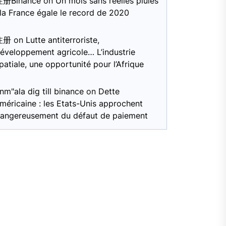
注册Binance
on
Un mois sans réelles pluies
 la France égale le record de 2020
注册
on
Lutte antiterroriste,
éveloppement agricole… L’industrie
patiale, une opportunité pour l’Afrique
nm"ala dig till binance
on
Dette
méricaine : les Etats-Unis approchent
angereusement du défaut de paiement