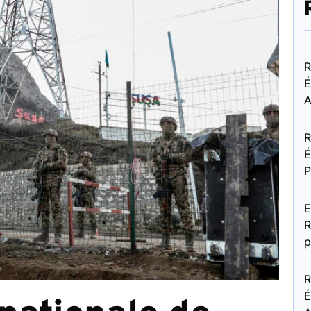
R
É
A
R
É
P
E
R
p
R
É