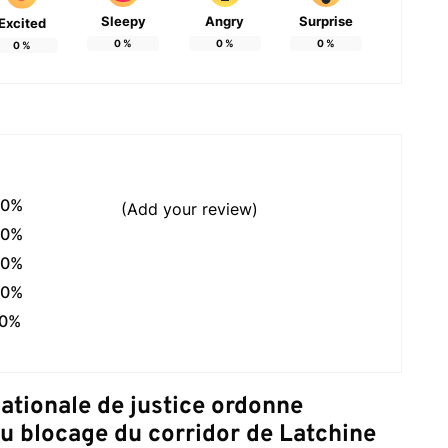
Sleepy
Angry
Surprise
Excited
0
%
0
%
0
%
0
%
0%
(Add your review)
0%
0%
0%
0%
ationale de justice ordonne
 au blocage du corridor de Latchine