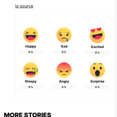
la source
Happy
Sad
Excited
0
%
0
%
0
%
Sleepy
Angry
Surprise
0
%
0
%
0
%
MORE STORIES