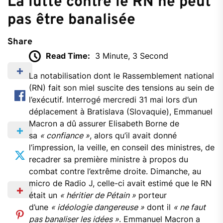
La lutte contre le RN ne peut
pas être banalisée
Share
Read Time:
3 Minute, 3 Second
L
a notabilisation dont le Rassemblement national
(RN) fait son miel suscite des tensions au sein de
l’exécutif. Interrogé mercredi 31 mai lors d’un
déplacement à Bratislava (Slovaquie), Emmanuel
Macron a dû assurer Elisabeth Borne de
sa
« confiance »
, alors qu’il avait donné
l’impression, la veille, en conseil des ministres, de
recadrer sa première ministre à propos du
combat contre l’extrême droite. Dimanche, au
micro de Radio J, celle-ci avait estimé que le RN
était un
« héritier de Pétain »
porteur
d’une
« idéologie dangereuse »
dont il
« ne faut
pas banaliser les idées »
. Emmanuel Macron a