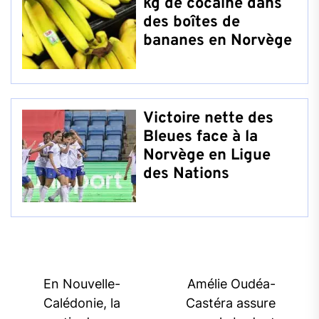
kg de cocaïne dans
des boîtes de
bananes en Norvège
Victoire nette des
Bleues face à la
Norvège en Ligue
des Nations
Post
En Nouvelle-
Amélie Oudéa-
navigation
Calédonie, la
Castéra assure