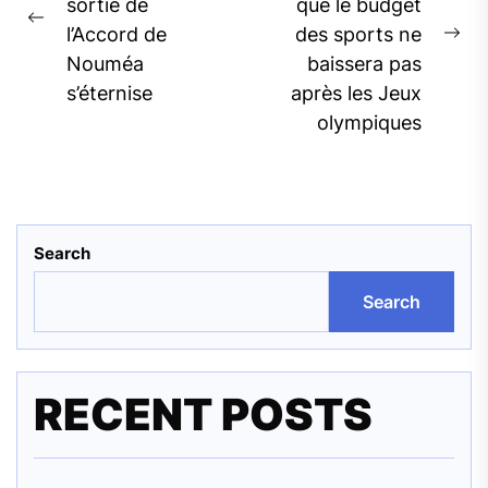
sortie de
que le budget
Previous
l’Accord de
des sports ne
Ne
post:
Nouméa
baissera pas
pos
s’éternise
après les Jeux
olympiques
Search
Search
RECENT POSTS