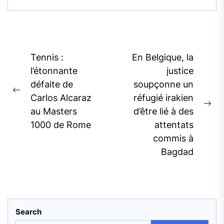
Post
Tennis :
En Belgique, la
navigation
l’étonnante
justice
défaite de
soupçonne un
Previous
Carlos Alcaraz
réfugié irakien
post:
Ne
au Masters
d’être lié à des
pos
1000 de Rome
attentats
commis à
Bagdad
Search