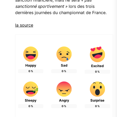
sanction financière, mais ne sera
« pas
sanctionné sportivement »
lors des trois
dernières journées du championnat de France.
la source
Happy
Sad
Excited
0
%
0
%
0
%
Sleepy
Angry
Surprise
0
%
0
%
0
%