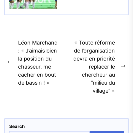
Post
Léon Marchand
« Toute réforme
navigation
: « J’aimais bien
de l’organisation
la position du
devra en priorité
Previous
chasseur, me
replacer le
Ne
post:
cacher en bout
chercheur au
pos
de bassin ! »
“milieu du
village” »
Search