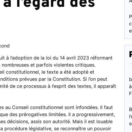
à l’égard des
A
»
P
c
e
econd
uit à l’adoption de la loi du 14 avril 2023 réformant
ès nombreuses et parfois violentes critiques.
il constitutionnel, le texte a été adopté et
ditions prévues par la Constitution. Si l’on peut
b
mité de ce processus à l’esprit des textes, il apparaît
à
F
es au Conseil constitutionnel sont infondées. Il faut
t, que des prérogatives limitées. Il a progressivement,
l
s décisions, assis son autorité. Mais il est louable
s
 la procédure législative, se reconnaître un pouvoir