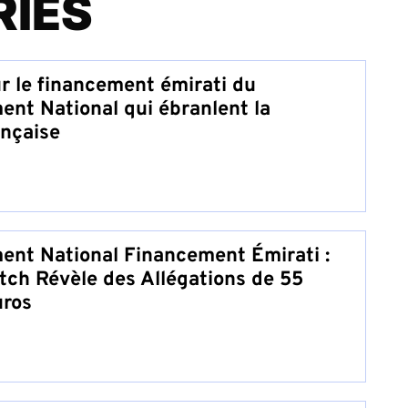
RIES
r le financement émirati du
nt National qui ébranlent la
ançaise
nt National Financement Émirati :
tch Révèle des Allégations de 55
uros