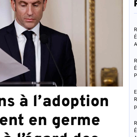
R
É
A
R
É
P
E
ns à l’adoption
R
p
tent en germe
R
É