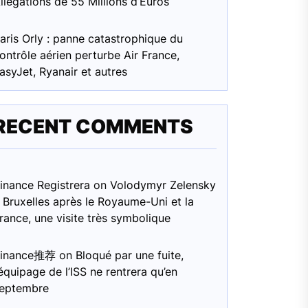
llégations de 55 Millions d’Euros
aris Orly : panne catastrophique du
ontrôle aérien perturbe Air France,
asyJet, Ryanair et autres
RECENT COMMENTS
inance Registrera
on
Volodymyr Zelensky
 Bruxelles après le Royaume-Uni et la
rance, une visite très symbolique
Binance推荐
on
Bloqué par une fuite,
’équipage de l’ISS ne rentrera qu’en
eptembre