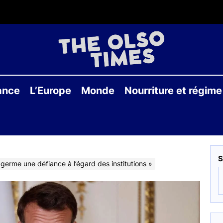
THE
OLS
ance
L’Europe
Monde
Nourriture et régime
TIME
S
 germe une défiance à l’égard des institutions »