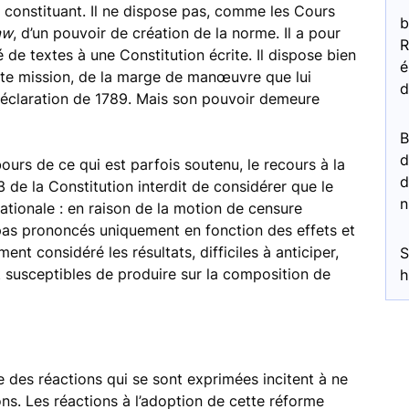
e constituant. Il ne dispose pas, comme les Cours
b
aw
, d’un pouvoir de création de la norme. Il a pour
R
 de textes à une Constitution écrite. Il dispose bien
é
te mission, de la marge de manœuvre que lui
d
 Déclaration de 1789. Mais son pouvoir demeure
d
ours de ce qui est parfois soutenu, le recours à la
d
3 de la Constitution interdit de considérer que le
n
ationale : en raison de la motion de censure
pas prononcés uniquement en fonction des effets et
ment considéré les résultats, difficiles à anticiper,
S
t susceptibles de produire sur la composition de
h
e des réactions qui se sont exprimées incitent à ne
ns. Les réactions à l’adoption de cette réforme