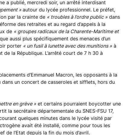
 a publié, mercredi soir, un arrêté interdisant
oupement »
autour du lycée professionnel. Le préfet,
ion par la crainte de
« troubles à l’ordre public »
dans
réforme des retraites et au regard d’appels à la
aux de
« groupes radicaux de la Charente-Maritime et
voque aussi plus spécifiquement des menaces d’un
oir porter
« un fusil à lunette avec des munitions »
à
t de la République. L’arrêté court de 7 h 30 à
placements d’Emmanuel Macron, les opposants à la
u dans un concert de casseroles et sifflets, hors du
ettre en grève »
et certains pourraient boycotter une
rtit la secrétaire départementale du SNES-FSU 17,
courant quelques minutes dans le lycée visité par
rogène avait été installé, comme pour tous les
f de l’Etat depuis la fin du mois d’avril.