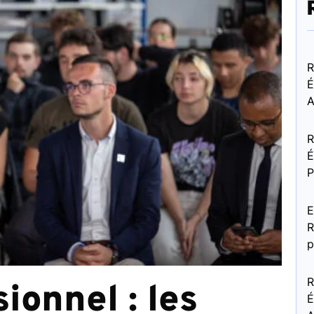
R
É
A
R
É
P
E
R
p
R
ionnel : les
É