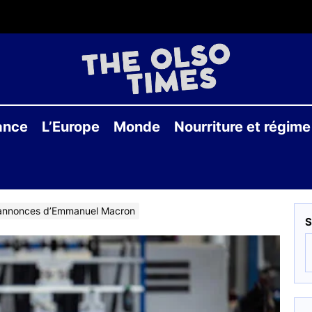
THE
OLS
ance
L’Europe
Monde
Nourriture et régime
TIME
s annonces d’Emmanuel Macron
S