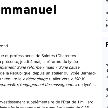
A
Emmanuel
P
c
e
econd
ue et professionnel de Saintes (Charentes-
présenté, jeudi 4 mai, la réforme du lycée
b
mplement d’une réforme »
mais
« d’une cause
d
 de la République, depuis un atelier du lycée Bernard-
a
»
: réduire le
« décrochage »
, aller vers
« 100 %
reconnaître l’engagement des enseignants »
de lycées
R
b
investissement supplémentaire de l’Etat de 1 milliard
isés dès la seconde et la première année de CAP,