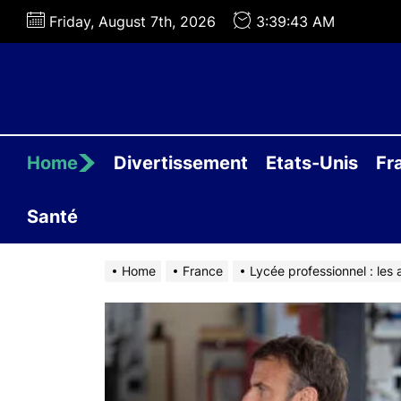
Skip
Friday, August 7th, 2026
3:39:44 AM
to
the
content
Home
Divertissement
Etats-Unis
Fr
Santé
Home
France
Lycée professionnel : le