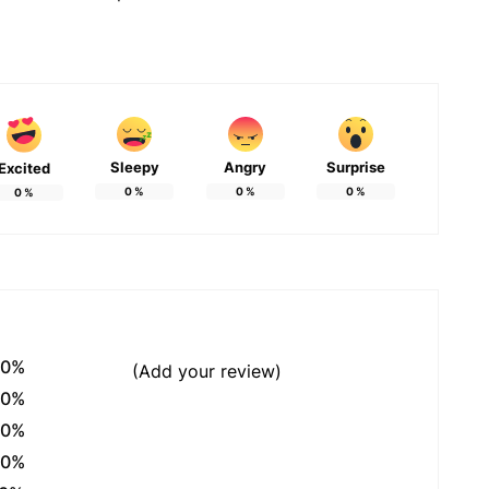
Sleepy
Angry
Surprise
Excited
0
%
0
%
0
%
0
%
0%
(Add your review)
0%
0%
0%