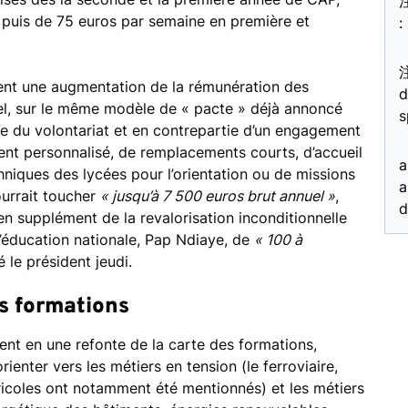
 puis de 75 euros par semaine en première et
:
ment une augmentation de la rémunération des
d
el, sur le même modèle de « pacte » déjà annoncé
s
base du volontariat et en contrepartie d’un engagement
t personnalisé, de remplacements courts, d’accueil
a
hniques des lycées pour l’orientation ou de missions
a
ourrait toucher
« jusqu’à 7 500 euros brut annuel »
,
d
n supplément de la revalorisation inconditionnelle
l’éducation nationale, Pap Ndiaye, de
« 100 à
é le président jeudi.
es formations
ient en une refonte de la carte des formations,
enter vers les métiers en tension (le ferroviaire,
gricoles ont notamment été mentionnés) et les métiers