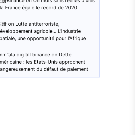
注册Binance
on
Un mois sans réelles pluies
 la France égale le record de 2020
注册
on
Lutte antiterroriste,
éveloppement agricole… L’industrie
patiale, une opportunité pour l’Afrique
nm"ala dig till binance
on
Dette
méricaine : les Etats-Unis approchent
angereusement du défaut de paiement