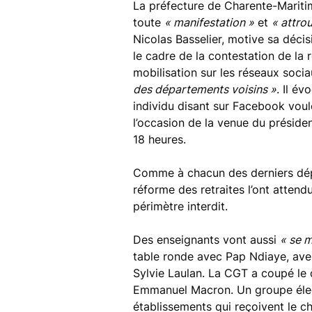
La préfecture de Charente-Maritime
toute
« manifestation »
et
« attr
Nicolas Basselier, motive sa décis
le cadre de la contestation de la 
mobilisation sur les réseaux soci
des départements voisins »
. Il é
individu disant sur Facebook voul
l’occasion de la venue du présiden
18 heures.
Comme à chacun des derniers dé
réforme des retraites l’ont attend
périmètre interdit.
Des enseignants vont aussi
« se m
table ronde avec Pap Ndiaye, ave
Sylvie Laulan. La CGT a coupé le 
Emmanuel Macron. Un groupe élect
établissements qui reçoivent le che