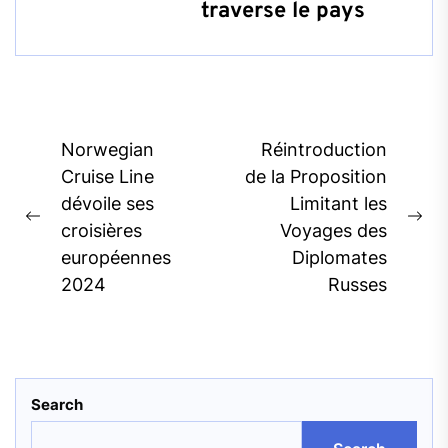
traverse le pays
Post
Norwegian
Réintroduction
navigation
Cruise Line
de la Proposition
dévoile ses
Limitant les
Previous
Ne
croisières
Voyages des
post:
pos
européennes
Diplomates
2024
Russes
Search