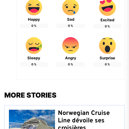
Happy
Sad
Excited
0
%
0
%
0
%
Sleepy
Angry
Surprise
0
%
0
%
0
%
MORE STORIES
Norwegian Cruise
Line dévoile ses
croisières