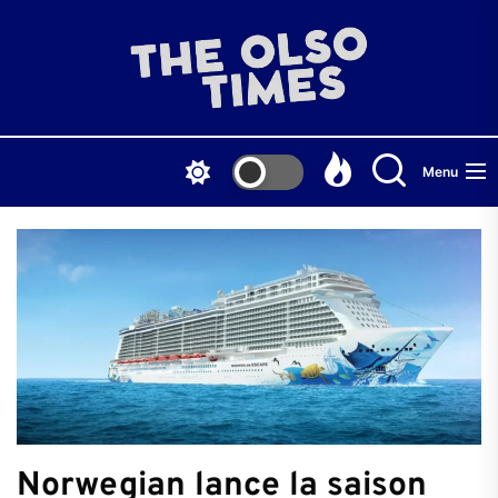
Skip
to
THE
the
content
OLS
Menu
TIME
Norwegian lance la saison