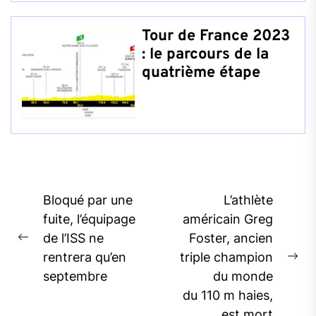
Tour de France 2023
: le parcours de la
quatrième étape
Post
Bloqué par une
L’athlète
navigation
fuite, l’équipage
américain Greg
de l’ISS ne
Foster, ancien
Previous
rentrera qu’en
triple champion
post:
Ne
septembre
du monde
pos
du 110 m haies,
est mort