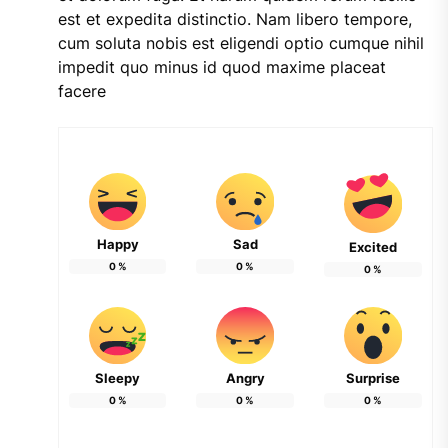
est et expedita distinctio. Nam libero tempore,
cum soluta nobis est eligendi optio cumque nihil
impedit quo minus id quod maxime placeat
facere
Happy
Sad
Excited
0
%
0
%
0
%
Sleepy
Angry
Surprise
0
%
0
%
0
%