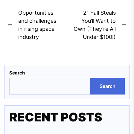
Post
Opportunities
21 Fall Steals
navigation
and challenges
You’ll Want to
Previous
Ne
in rising space
Own (They’re All
post:
pos
industry
Under $100!)
Search
Search
RECENT POSTS