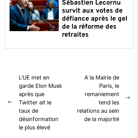
Sébastien Lecornu
survit aux votes de
défiance après le gel
de la réforme des
retraites
Post
L’UE met en
A la Mairie de
navigation
garde Elon Musk
Paris, le
après que
remaniement
Ne
Twitter ait le
tend les
Previous
pos
taux de
relations au sein
post:
désinformation
de la majorité
le plus élevé