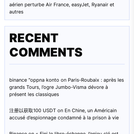
aérien perturbe Air France, easyJet, Ryanair et
autres
RECENT
COMMENTS
binance "oppna konto
on
Paris-Roubaix : après les
grands Tours, l’ogre Jumbo-Visma dévore à
présent les classiques
注册以获取100 USDT
on
En Chine, un Américain
accusé d’espionnage condamné à la prison à vie
Binance
on
« Fini le libre-échange, l’enjeu clé est