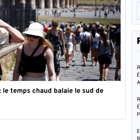
R
É
A
 le temps chaud balaie le sud de
R
É
P
E
R