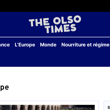
THE
OLS
ance
L’Europe
Monde
Nourriture et régime
TIME
ope
S