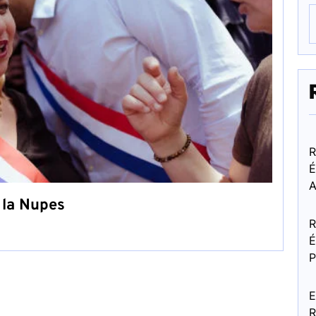
R
É
A
 la Nupes
R
É
P
E
R