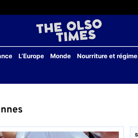
THE
OLS
ance
L’Europe
Monde
Nourriture et régime
TIME
ennes
S