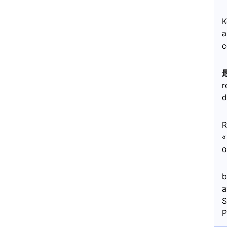
К
a
c
r
d
R
«
o
b
a
S
P