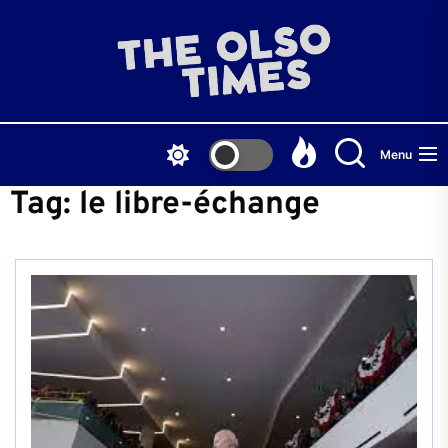
Skip
to
THE
the
content
OLS
Menu
TIME
Tag:
le libre-échange