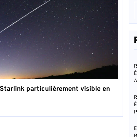
R
É
A
 Starlink particulièrement visible en
R
É
P
E
R