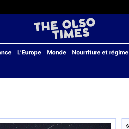
THE
OLS
ance
L’Europe
Monde
Nourriture et régime
TIME
S