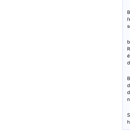
l
s
b
R
é
d
d
d
n
S
h