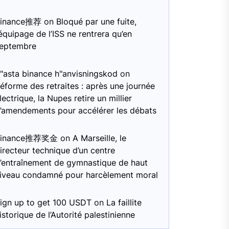
Binance推荐
on
Bloqué par une fuite,
’équipage de l’ISS ne rentrera qu’en
eptembre
"asta binance h"anvisningskod
on
éforme des retraites : après une journée
lectrique, la Nupes retire un millier
’amendements pour accélérer les débats
Binance推荐奖金
on
A Marseille, le
irecteur technique d’un centre
’entraînement de gymnastique de haut
iveau condamné pour harcèlement moral
ign up to get 100 USDT
on
La faillite
istorique de l’Autorité palestinienne