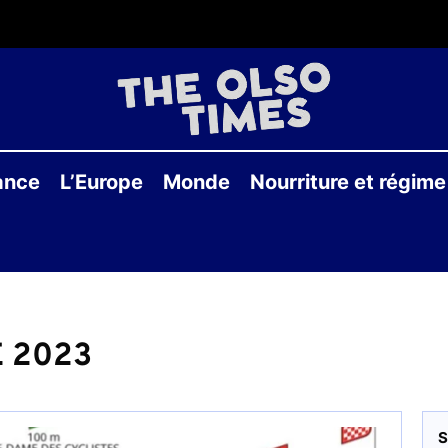
THE
OLS
ance
L’Europe
Monde
Nourriture et régime
TIME
 2023
S