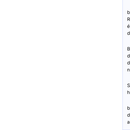
b
R
é
d
d
d
n
S
h
b
d
a