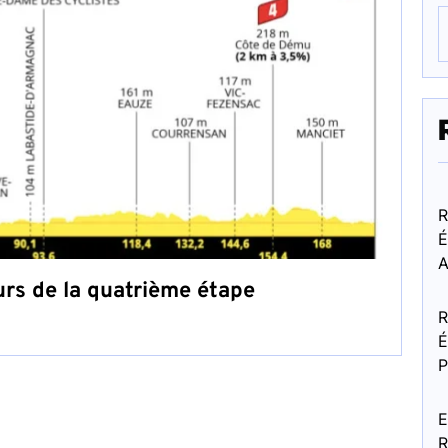
R
É
A
urs de la quatrième étape
R
É
P
E
R