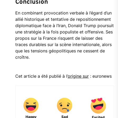
Conclusion
En
combinant
provocation
verbale
à
l’égard
d’un
allié
historique
et
tentative
de
repositionnement
diplomatique
face
à
l’Iran,
Donald
Trump
poursuit
une
stratégie
à
la
fois
populiste
et
offensive.
Ses
propos
sur
la
France
risquent
de
laisser
des
traces
durables
sur
la
scène
internationale,
alors
que
les
tensions
géopolitiques
ne
cessent
de
croître.
Cet article a été publié à l’
origine sur
: euronews
Happy
Sad
Excited