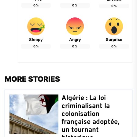
0
%
0
%
0
%
Sleepy
Angry
Surprise
0
%
0
%
0
%
MORE STORIES
Algérie : La loi
criminalisant la
colonisation
française adoptée,
un tournant