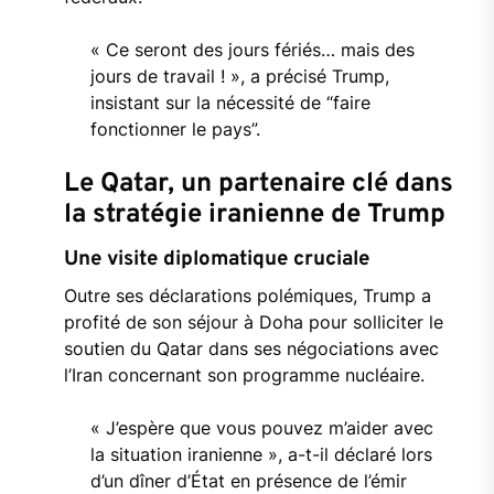
«
Ce
seront
des
jours
fériés…
mais
des
jours
de
travail ! »,
a
précisé
Trump,
insistant
sur
la
nécessité
de “
faire
fonctionner
le
pays”.
Le
Qatar,
un
partenaire
clé
dans
la
stratégie
iranienne
de
Trump
Une
visite
diplomatique
cruciale
Outre
ses
déclarations
polémiques,
Trump
a
profité
de
son
séjour
à
Doha
pour
solliciter
le
soutien
du
Qatar
dans
ses
négociations
avec
l’Iran
concernant
son
programme
nucléaire.
«
J’espère
que
vous
pouvez
m’aider
avec
la
situation
iranienne »,
a-
t-
il
déclaré
lors
d’un
dîner
d’État
en
présence
de
l’émir