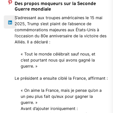
Des
propos
moqueurs
sur
la
Seconde
Guerre
mondiale
S’adressant
aux
troupes
américaines
le
15
mai
2025,
Trump
s’est
plaint
de
l’absence
de
commémorations
majeures
aux
États-
Unis
à
l’occasion
du
80e
anniversaire
de
la
victoire
des
Alliés.
Il
a
déclaré :
«
Tout
le
monde
célébrait
sauf
nous,
et
c’est
pourtant
nous
qui
avons
gagné
la
guerre. »
Le
président
a
ensuite
ciblé
la
France,
affirmant :
«
On
aime
la
France,
mais
je
pense
qu’on
a
un
peu
plus
fait
qu’eux
pour
gagner
la
guerre. »
Avant
d’ajouter
ironiquement :