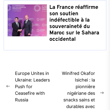
La France réaffirme
son soutien
indéfectible à la
souveraineté du
Maroc sur le Sahara
occidental
Post
Europe Unites in
Winifred Okafor
navigation
Ukraine: Leaders
Isichei : la
Push for
pionnière
Previous
Ceasefire with
nigériane des
post:
Ne
Russia
snacks sains et
pos
durables avec