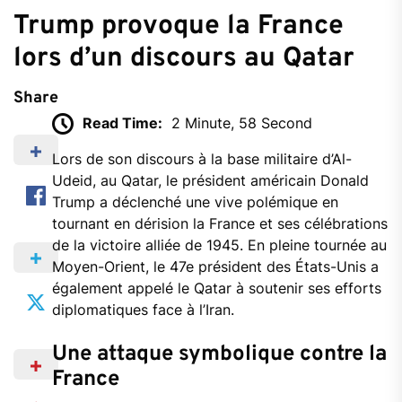
Trump provoque la France
lors d’un discours au Qatar
Share
Read Time:
2 Minute, 58 Second
Lors
de
son
discours
à
la
base
militaire
d’Al-
Udeid,
au
Qatar,
le
président
américain
Donald
Trump
a
déclenché
une
vive
polémique
en
tournant
en
dérision
la
France
et
ses
célébrations
de
la
victoire
alliée
de
1945.
En
pleine
tournée
au
Moyen-
Orient,
le
47e
président
des
États-
Unis
a
également
appelé
le
Qatar
à
soutenir
ses
efforts
diplomatiques
face
à
l’Iran.
Une
attaque
symbolique
contre
la
France