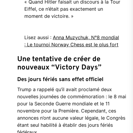
«
Quand
Hitler
faisait
un
discours
à
la
Tour
Eiffel,
ce
n’était
pas
exactement
un
moment
de
victoire. »
Lisez aussi :
Anna Muzychuk, N°8 mondial
: Le tournoi Norway Chess est le plus fort
Une
tentative
de
créer
de
nouveaux “
Victory
Days”
Des
jours
fériés
sans
effet
officiel
Trump
a
rappelé
qu’il
avait
proclamé
deux
nouvelles
journées
de
commémoration :
le
8
mai
pour
la
Seconde
Guerre
mondiale
et
le
11
novembre
pour
la
Première.
Cependant,
ces
annonces
n’ont
aucune
valeur
légale,
le
Congrès
étant
seul
habilité
à
établir
des
jours
fériés
fédéraux.