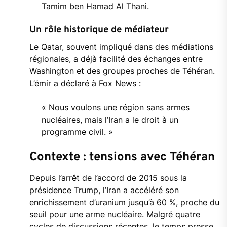
Tamim
ben
Hamad
Al
Thani.
Un
rôle
historique
de
médiateur
Le
Qatar,
souvent
impliqué
dans
des
médiations
régionales,
a
déjà
facilité
des
échanges
entre
Washington
et
des
groupes
proches
de
Téhéran.
L’émir
a
déclaré
à
Fox
News :
«
Nous
voulons
une
région
sans
armes
nucléaires,
mais
l’Iran
a
le
droit
à
un
programme
civil. »
Contexte :
tensions
avec
Téhéran
Depuis
l’arrêt
de
l’accord
de
2015
sous
la
présidence
Trump,
l’Iran
a
accéléré
son
enrichissement
d’uranium
jusqu’à
60 %,
proche
du
seuil
pour
une
arme
nucléaire.
Malgré
quatre
cycles
de
discussions
récentes,
le
temps
presse.