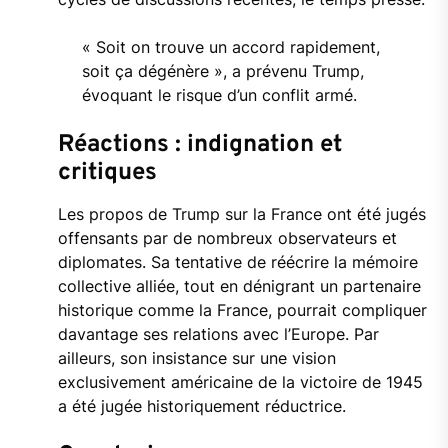
«
Soit
on
trouve
un
accord
rapidement,
soit
ça
dégénère »,
a
prévenu
Trump,
évoquant
le
risque
d’un
conflit
armé.
Réactions :
indignation
et
critiques
Les
propos
de
Trump
sur
la
France
ont
été
jugés
offensants
par
de
nombreux
observateurs
et
diplomates.
Sa
tentative
de
réécrire
la
mémoire
collective
alliée,
tout
en
dénigrant
un
partenaire
historique
comme
la
France,
pourrait
compliquer
davantage
ses
relations
avec
l’Europe.
Par
ailleurs,
son
insistance
sur
une
vision
exclusivement
américaine
de
la
victoire
de
1945
a
été
jugée
historiquement
réductrice.