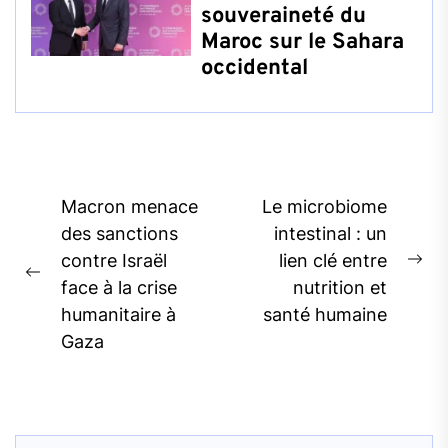
souveraineté du
Maroc sur le Sahara
occidental
Post
Macron menace
Le microbiome
navigation
des sanctions
intestinal : un
contre Israël
lien clé entre
Ne
Previous
face à la crise
nutrition et
pos
post:
humanitaire à
santé humaine
Gaza