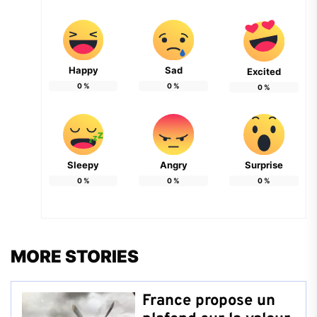
Happy
Sad
Excited
0
%
0
%
0
%
Sleepy
Angry
Surprise
0
%
0
%
0
%
MORE STORIES
France propose un