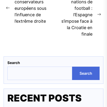
navigation
conservateurs
nations de
européens sous
football :
Previous
l’influence de
l’Espagne
post:
Ne
l’extrême droite
s’impose face à
pos
la Croatie en
finale
Search
Search
RECENT POSTS