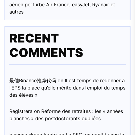
aérien perturbe Air France, easyJet, Ryanair et
autres
RECENT
COMMENTS
最佳Binance推荐代码
on
Il est temps de redonner à
l’EPS la place qu’elle mérite dans l’emploi du temps
des élèves »
Registrera
on
Réforme des retraites : les « années
blanches » des postdoctorants oubliées
binance skapa konto
on
Le PSG, en conflit avec la