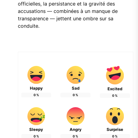
officielles, la persistance et la gravité des
accusations — combinées à un manque de
transparence — jettent une ombre sur sa
conduite.
Happy
Sad
Excited
0
%
0
%
0
%
Sleepy
Angry
Surprise
0
%
0
%
0
%