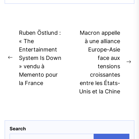
Post
Ruben Östlund :
Macron appelle
navigation
« The
à une alliance
Entertainment
Europe-Asie
System Is Down
face aux
Previous
Ne
» vendu à
tensions
post:
pos
Memento pour
croissantes
la France
entre les États-
Unis et la Chine
Search