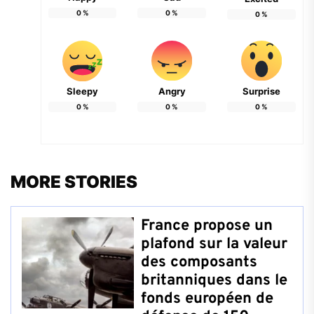
0
%
0
%
0
%
Sleepy
Angry
Surprise
0
%
0
%
0
%
MORE STORIES
France propose un
plafond sur la valeur
des composants
britanniques dans le
fonds européen de