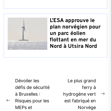
L’ESA approuve le
plan norvégien pour
un parc éolien
flottant en mer du
Nord à Utsira Nord
Post
Dévoiler les
Le plus grand
navigation
défis de sécurité
ferry à
à Bruxelles :
hydrogène vert
Ne
Risques pour les
est fabriqué en
Previous
pos
MEPs et
Norvège
post: