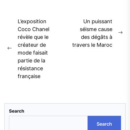
Post
L’exposition
Un puissant
navigation
Coco Chanel
séisme cause
Ne
révèle que le
des dégâts à
pos
créateur de
travers le Maroc
Previous
mode faisait
post:
partie de la
résistance
française
Search
Search