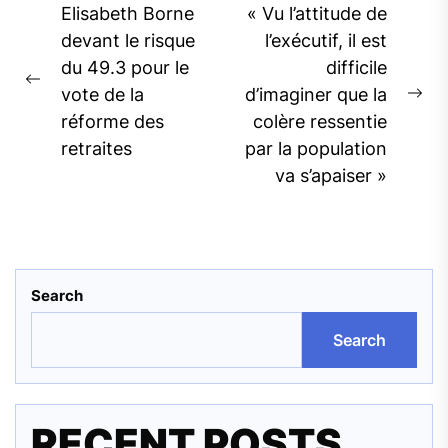
Post
Elisabeth Borne
« Vu l’attitude de
navigation
devant le risque
l’exécutif, il est
du 49.3 pour le
difficile
Previous
vote de la
d’imaginer que la
Ne
post:
réforme des
colère ressentie
pos
retraites
par la population
va s’apaiser »
Search
Search
RECENT POSTS