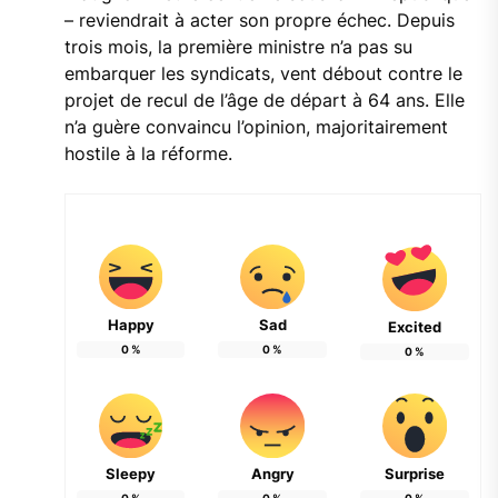
– reviendrait à acter son propre échec. Depuis
trois mois, la première ministre n’a pas su
embarquer les syndicats, vent débout contre le
projet de recul de l’âge de départ à 64 ans. Elle
n’a guère convaincu l’opinion, majoritairement
hostile à la réforme.
Happy
Sad
Excited
0
%
0
%
0
%
Sleepy
Angry
Surprise
0
%
0
%
0
%