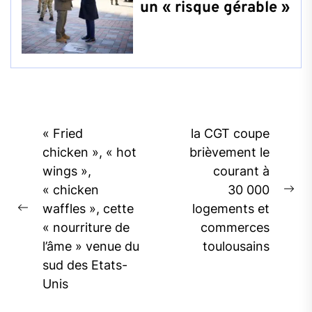
un « risque gérable »
Post
« Fried
la CGT coupe
navigation
chicken », « hot
brièvement le
wings »,
courant à
« chicken
30 000
Ne
waffles », cette
logements et
Previous
pos
« nourriture de
commerces
post:
l’âme » venue du
toulousains
sud des Etats-
Unis