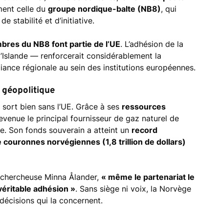
ent celle du
groupe nordique-balte (NB8)
, qui
 stabilité et d’initiative.
bres du NB8 font partie de l’UE
. L’adhésion de la
’Islande — renforcerait considérablement la
lliance régionale au sein des institutions européennes.
 géopolitique
sort bien sans l’UE. Grâce à ses
ressources
devenue le principal fournisseur de gaz naturel de
ne. Son fonds souverain a atteint un
record
 couronnes norvégiennes (1,8 trillion de dollars)
 chercheuse Minna Ålander,
« même le partenariat le
véritable adhésion »
. Sans siège ni voix, la Norvège
décisions qui la concernent.