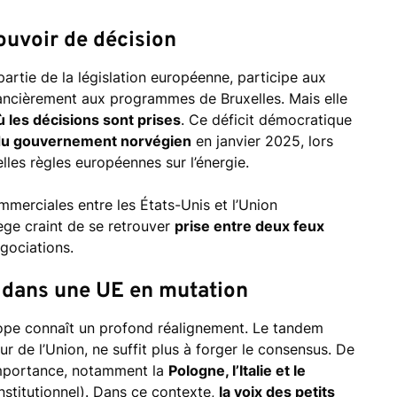
ouvoir de décision
rtie de la législation européenne, participe aux
nancièrement aux programmes de Bruxelles. Mais elle
ù les décisions sont prises
. Ce déficit démocratique
 du gouvernement norvégien
en janvier 2025, lors
lles règles européennes sur l’énergie.
mmerciales entre les États-Unis et l’Union
vège craint de se retrouver
prise entre deux feux
égociations.
e dans une UE en mutation
rope connaît un profond réalignement. Le tandem
 de l’Union, ne suffit plus à forger le consensus. De
importance, notamment la
Pologne, l’Italie et le
nstitutionnel). Dans ce contexte,
la voix des petits