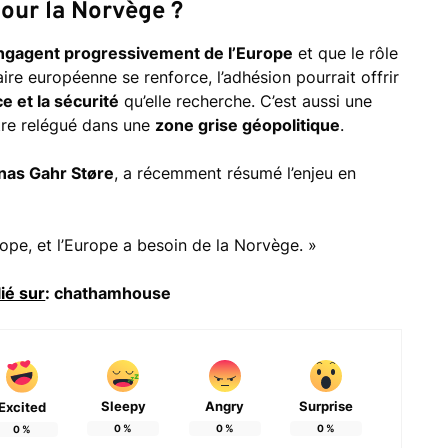
pour la Norvège ?
ngagent progressivement de l’Europe
et que le rôle
aire européenne se renforce, l’adhésion pourrait offrir
nce et la sécurité
qu’elle recherche. C’est aussi une
tre relégué dans une
zone grise géopolitique
.
nas Gahr Støre
, a récemment résumé l’enjeu en
ope, et l’Europe a besoin de la Norvège. »
ié sur
: chathamhouse
Sleepy
Angry
Surprise
Excited
0
%
0
%
0
%
0
%