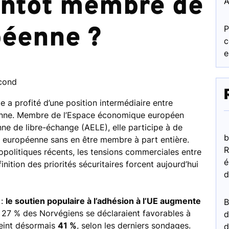
entôt membre de
A
péenne ?
P
c
e
econd
 a profité d’une position intermédiaire entre
enne. Membre de l’Espace économique européen
nne de libre-échange (AELE), elle participe à de
b
européenne sans en être membre à part entière.
R
politiques récents, les tensions commerciales entre
é
finition des priorités sécuritaires forcent aujourd’hui
d
 :
le soutien populaire à l’adhésion à l’UE augmente
s 27 % des Norvégiens se déclaraient favorables à
d
tteint désormais
41 %
, selon les derniers sondages.
d