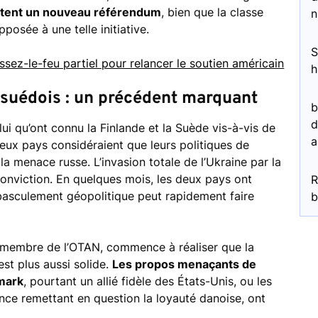
itent un nouveau référendum
, bien que la classe
n
posée à une telle initiative.
S
sez-le-feu partiel pour relancer le soutien américain
h
t suédois : un précédent marquant
b
d
ui qu’ont connu la Finlande et la Suède vis-à-vis de
a
eux pays considéraient que leurs politiques de
a menace russe. L’invasion totale de l’Ukraine par la
conviction. En quelques mois, les deux pays ont
R
 basculement géopolitique peut rapidement faire
b
jà membre de l’OTAN, commence à réaliser que la
est plus aussi solide.
Les propos menaçants de
mark
, pourtant un allié fidèle des États-Unis, ou les
nce remettant en question la loyauté danoise, ont