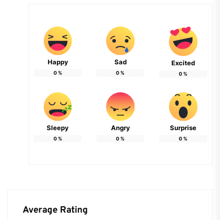
Happy
Sad
Excited
0
%
0
%
0
%
Sleepy
Angry
Surprise
0
%
0
%
0
%
Average Rating