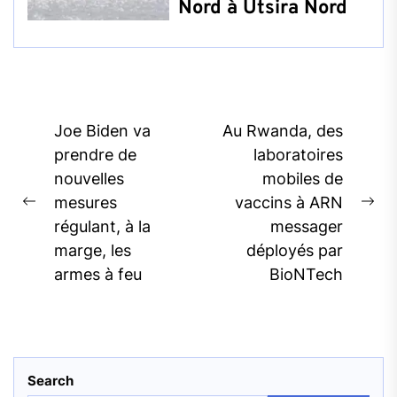
Nord à Utsira Nord
Post
Joe Biden va
Au Rwanda, des
navigation
prendre de
laboratoires
nouvelles
mobiles de
mesures
vaccins à ARN
Previous
Ne
régulant, à la
messager
post:
pos
marge, les
déployés par
armes à feu
BioNTech
Search