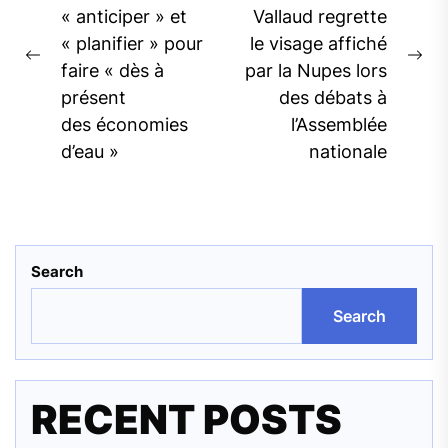
« anticiper » et
Vallaud regrette
« planifier » pour
le visage affiché
Previous
Ne
faire « dès à
par la Nupes lors
post:
pos
présent
des débats à
des économies
l’Assemblée
d’eau »
nationale
Search
Search
RECENT POSTS