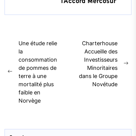
l’Accord Mercosur
Post
Une étude relie
Charterhouse
navigation
la
Accueille des
consommation
Investisseurs
Ne
de pommes de
Minoritaires
Previous
pos
terre à une
dans le Groupe
post:
mortalité plus
Novétude
faible en
Norvège