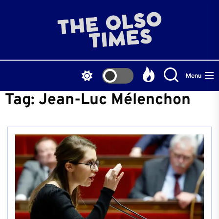
Skip
to
THE
the
content
OLS
Menu
TIME
Tag:
Jean-Luc Mélenchon