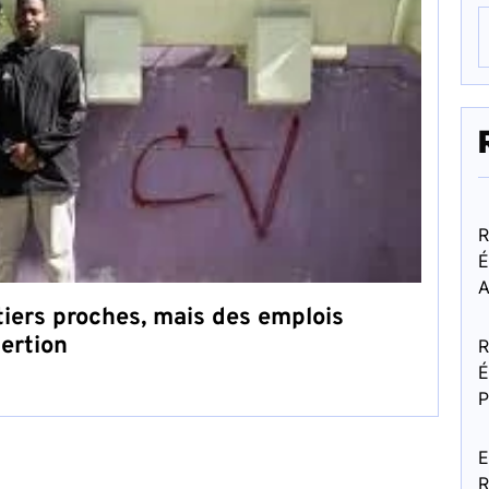
R
É
A
iers proches, mais des emplois
sertion
R
É
P
E
R