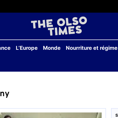
THE
OLS
ance
L’Europe
Monde
Nourriture et régime
TIME
gny
S