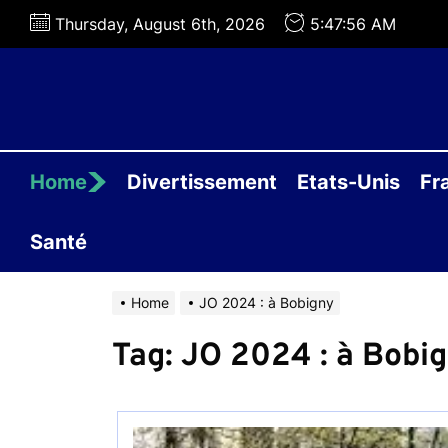
Skip
Thursday, August 6th, 2026
5:47:56 AM
to
the
content
Home
Divertissement
Etats-Unis
Fr
Santé
Home
JO 2024 : à Bobigny
Tag:
JO 2024 : à Bobi