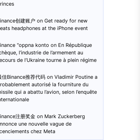
rinces
Binance创建账户
on
Get ready for new
eats headphones at the iPhone event
inance "oppna konto
on
En République
chèque, l’industrie de l’armement au
ecours de l’Ukraine tourne à plein régime
最佳Binance推荐代码
on
Vladimir Poutine a
robablement autorisé la fourniture du
issile qui a abattu l’avion, selon l’enquête
nternationale
Binance注册奖金
on
Mark Zuckerberg
nnonce une nouvelle vague de
icenciements chez Meta