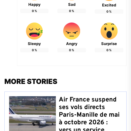
Happy
Sad
Excited
0
%
0
%
0
%
Sleepy
Angry
Surprise
0
%
0
%
0
%
MORE STORIES
Air France suspend
ses vols directs
Paris-Manille de mai
à octobre 2026 :
vers un service