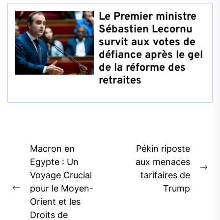
Le Premier ministre
Sébastien Lecornu
survit aux votes de
défiance après le gel
de la réforme des
retraites
Post
Macron en
Pékin riposte
navigation
Egypte : Un
aux menaces
Ne
Voyage Crucial
tarifaires de
pos
pour le Moyen-
Trump
Previous
Orient et les
post:
Droits de