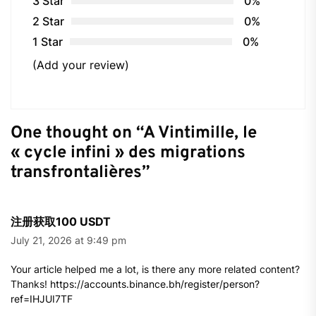
3 Star
0%
2 Star
0%
1 Star
0%
(Add your review)
One thought on “
A Vintimille, le
« cycle infini » des migrations
transfrontalières
”
注册获取100 USDT
July 21, 2026 at 9:49 pm
Your article helped me a lot, is there any more related content?
Thanks!
https://accounts.binance.bh/register/person?
ref=IHJUI7TF