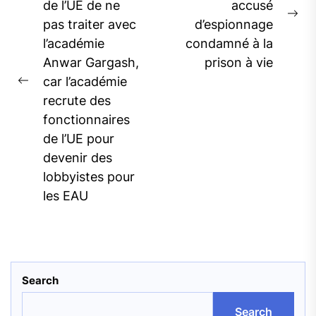
de l’UE de ne
accusé
Ne
pas traiter avec
d’espionnage
pos
l’académie
condamné à la
Anwar Gargash,
prison à vie
car l’académie
Previous
recrute des
post:
fonctionnaires
de l’UE pour
devenir des
lobbyistes pour
les EAU
Search
Search