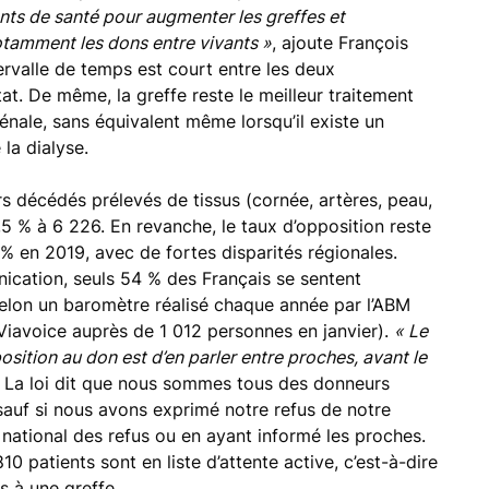
nts de santé pour augmenter les greffes et
notamment les dons entre vivants »
, ajoute François
tervalle de temps est court entre les deux
ltat. De même, la greffe reste le meilleur traitement
rénale, sans équivalent même lorsqu’il existe un
la dialyse.
rs décédés prélevés de tissus (cornée, artères, peau,
 % à 6 226. En revanche, le taux d’opposition reste
% en 2019, avec de fortes disparités régionales.
cation, seuls 54 % des Français se sentent
selon un baromètre réalisé chaque année par l’ABM
 Viavoice auprès de 1 012 personnes en janvier).
« Le
osition au don est d’en parler entre proches, avant le
l. La loi dit que nous sommes tous des donneurs
sauf si nous avons ­exprimé notre refus de notre
re national des refus ou en ayant informé les proches.
0 patients sont en liste d’attente active, c’est-à-dire
s à une greffe.