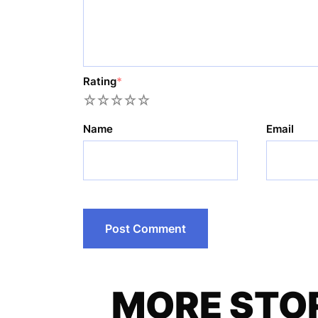
Rating
*
1
2
3
4
5
Name
Email
MORE STO