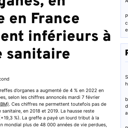
rganes, en
A
e en France
P
c
e
ent inférieurs à
e sanitaire
S
econd
h
 greffes d’organes a augmenté de 4 % en 2022 en
es, selon les chiffres annoncés mardi 7 février
b
ABM)
. Ces chiffres ne permettent toutefois pas de
d
se sanitaire, en 2018 et 2019. La hausse reste
a
+19,3 %). La greffe a payé un lourd tribut à la
n mondial plus de 48 000 années de vie perdues,