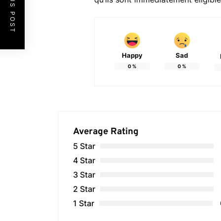
PREVIOUS POST
Happy
Sad
0
%
0
%
Average Rating
5 Star
4 Star
3 Star
2 Star
1 Star