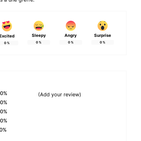
Sleepy
Angry
Surprise
Excited
0
%
0
%
0
%
0
%
0%
(Add your review)
0%
0%
0%
0%