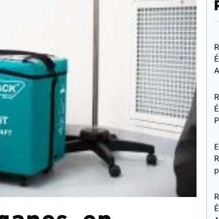
R
É
A
R
É
P
E
R
p
R
É