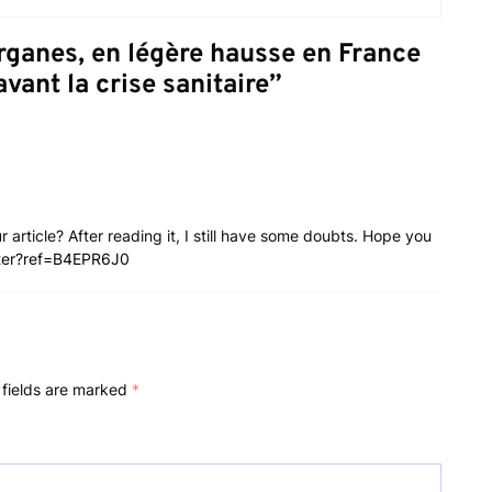
rganes, en légère hausse en France
vant la crise sanitaire
”
article? After reading it, I still have some doubts. Hope you
ster?ref=B4EPR6J0
 fields are marked
*