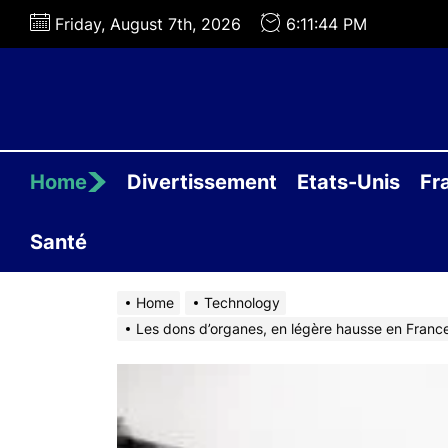
Skip
Friday, August 7th, 2026
6:11:45 PM
to
the
content
Home
Divertissement
Etats-Unis
Fr
Santé
Home
Technology
Les dons d’organes, en légère hausse en France e