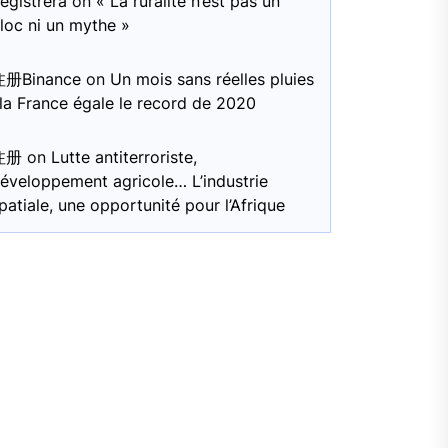
egistrera
on
« La ruralité n’est pas un
loc ni un mythe »
注册Binance
on
Un mois sans réelles pluies
 la France égale le record de 2020
注册
on
Lutte antiterroriste,
éveloppement agricole… L’industrie
patiale, une opportunité pour l’Afrique