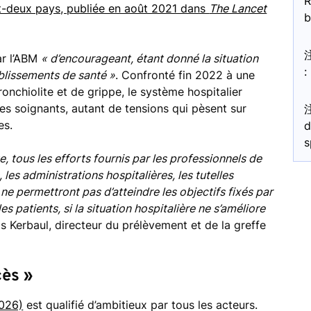
R
t-deux pays, publiée en août 2021 dans
The Lancet
b
par l’ABM
« d’encourageant, étant donné la situation
:
ablissements de santé »
. Confronté fin 2022 à une
onchiolite et de grippe, le système hospitalier
des soignants, autant de tensions qui pèsent sur
es.
d
s
, tous les efforts fournis par les professionnels de
 les administrations hospitalières, les tutelles
 ne permettront pas d’atteindre les objectifs fixés par
des patients, si la situation hospitalière ne s’améliore
is Kerbaul, directeur du prélèvement et de la greffe
cès »
2026)
est qualifié d’ambitieux par tous les acteurs.